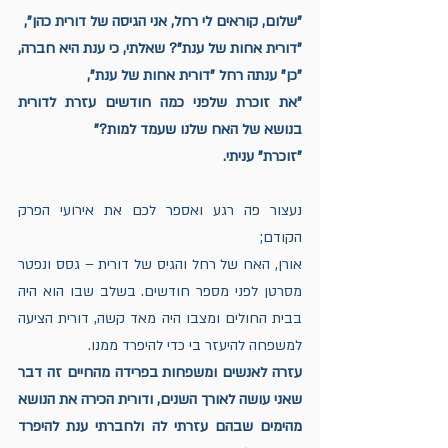
"שלום, קוראים לי רחל, אני הגיסה של דורית כהן",
"דורית אחות של ענת"? שאלתי, כי ענת היא חברה, 
"כן" ענתה רחל "דורית אחות של ענת",
"את זוכרת שלפני כמה חודשים עזרת לדורית 
בנושא של האח שלנו שעמד למות?"
"זוכרת" עניתי.
נעצור פה רגע ואספר לכם את אירועי הפרק 
הקודם;
אורן, האח של רחל והגיס של דורית – גסס ונפטר 
מסרטן לפני מספר חודשים. בשלב שבו הוא היה 
בבית החולים ומצבו היה מאד קשה, דורית הציעה 
למשפחה להיעזר בי כדי להיפרד ממנו. 
עזרה לאנשים ומשפחות בפרידה מהחיים זה דבר 
שאני עושה לאורך השנים, ודורית הכירה את הנושא 
מהימים שבהם עזרתי לה ולחברתי ענת להיפרד 