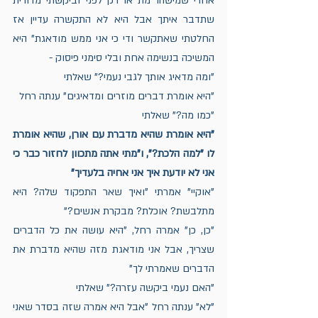
אחרי שמישהו מת או רק לפני וביקשתי מדורית 
שתדבר איתך אבל היא לא התקשרה עדיין אז 
החלטתי שאתקשר ודי כי אני ממש מודאגת" היא 
המשיכה בנשימה אחת ובלי סימני פיסוק -
"ומה מדאיג אותך לגבי נעמי?" שאלתי
"היא אומרת דברים מוזרים ומדאיגים" ענתה רחל
"כמו מה?" שאלתי
"היא אומרת שהיא מדברת עם אורן, שהיא אומרת 
לו "למה הלכת?", ו"מתי אתה מתכוון לחזור כבר כי 
אני לא יודעת איך אני אחיה בלעדיך"
"אוקיי" אמרתי "ואיך שאר התפקוד שלה? היא 
מתלבשת? אוכלת? מבקרת אנשים?"
"כן, כן" אמרה רחל, "היא עושה את כל הדברים 
שצריך, אבל אני מודאגת מזה שהיא מדברת את 
הדברים שאמרתי לך"
"האם נעמי ביקשה עזרה?" שאלתי
"לא" ענתה רחל "אבל היא אמרה שזה בסדר שאני 