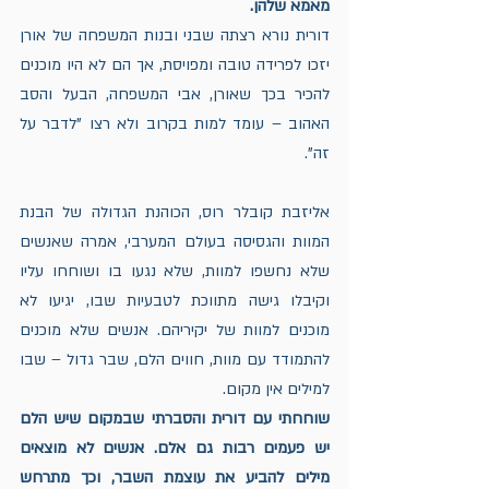
מאמא שלהן. 
דורית נורא רצתה שבני ובנות המשפחה של אורן 
יזכו לפרידה טובה ומפויסת, אך הם לא היו מוכנים 
להכיר בכך שאורן, אבי המשפחה, הבעל והסב 
האהוב – עומד למות בקרוב ולא רצו "לדבר על 
זה".
אליזבת קובלר רוס, הכוהנת הגדולה של הבנת 
המוות והגסיסה בעולם המערבי, אמרה שאנשים 
שלא נחשפו למוות, שלא נגעו בו ושוחחו עליו 
וקיבלו גישה מתווכת לטבעיות שבו, יגיעו לא 
מוכנים למוות של יקיריהם. אנשים שלא מוכנים 
להתמודד עם מוות, חווים הלם, שבר גדול – שבו 
למילים אין מקום. 
שוחחתי עם דורית והסברתי שבמקום שיש הלם 
יש פעמים רבות גם אלם. אנשים לא מוצאים 
מילים להביע את עוצמת השבר, וכך מתרחש 