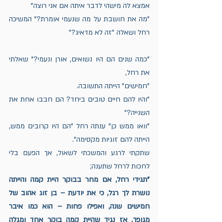
אמצא לה מישהי לדבר איתה אם אני רוצה"
"מה את חושבת על מה שנעמי אומרת?" המשיכה 
רחל ושאלה "זה לא מדאיג?"
"כמה שנים הם היו נשואים, אורן ונעמי?" שאלתי 
את רחל,
"חמישים" הייתה התשובה.
"והיו להם חיים טובים ביחד? הם חבבו אחת את 
השנייה?" 
"וואו ממש כן" ענתה רחל "הם היו קרובים ממש, 
הייתה להם זוגיות מקסימה".
שתקתי לרגע והמשכתי לשאול, אך הפעם בלי 
לחכות לרחל שתענה;
"תגידי רחל, אם מחר בבוקר היית קמה והייתה 
נושרת לך רגל, כי את יודעת – בן זוג אהוב של 
חמישים שנה, ואפילו פחות – הוא כמו איבר 
מגופך. אז נגיד שהיית קמה בוקר אחד ומגלה 