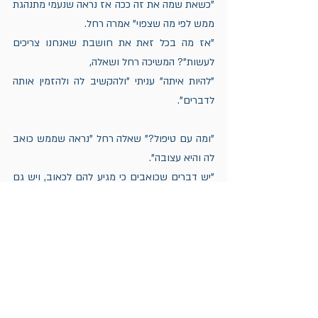
"כשאת שמה את זה ככה אז נראה שנעמי מתנהגת 
ממש לפי מה שצפוי" אמרה רחל.
"אז מה בכל זאת את חושבת שאנחנו צריכים 
לעשות"? המשיכה רחל ושאלה,
"להיות איתה" עניתי "ולהקשיב לה ולהזמין אותה 
לדברים".
"ומה עם טיפול?" שאלה רחל "נראה שממש כואב 
לה והיא עצובה".
"יש דברים שכואבים כי מגיע להם לכאוב, ויש גם 
אפשרויות להקל על הכאב, אם הוא נהיה בלתי 
נסבל, "אם היא תרצה טיפול, שתבקש ותעזרו לה 
למצוא מישהי או מישהו שיעזרו".
"תודה" אמרה רחל "באמת, מעומק הלב, ואני 
אעביר למשפחה את מה שאמרת".
שבוע טוב, שתשמחו ברגליים שלכן ובבני ובנות 