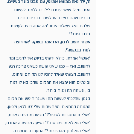
ה', ילד נאה ממוצא אתיופי, עם מבט בוגר בעיניים. 
הסברתי לו שאני עוזרת לילדים ללמוד לעשות 
דברים שהם רוצים, או לשפר דברים בחיים 
שלהם, ואז שאלתי אותו "מה אתה רוצה לעשות 
ביחד היום?" 
אשגר חשב לרגע, ואז אמר בשקט "אני רוצה 
לנוח בבקשה".
"אוקיי" אמרתי, כי לא ידעתי בדיוק איך להגיב ומה 
לחשוב, ואז – כמו שאני עושה כשאני צריכה רגע 
לחשוב, הצעתי שאלך להכין לנו תה חם ומתוק, 
ובינתיים הוא ימצא את המקום שהכי בא לו לנוח 
בו, ונשתה תה וננוח ביחד. 
בזמן שהלכתי לעשות תה ואשגר חיפש את מקום 
המנוחה המתאים, המחשבות שלי זזו לכאן ולכאן. 
"אולי זו התנגדות לטיפול?" הציעה מחשבה אחת,
"אולי הוא לא מרגיש טוב?" הציעה מחשבה אחרת,
"אולי הוא נבוך מההיכרות?" התערבה מחשבה 