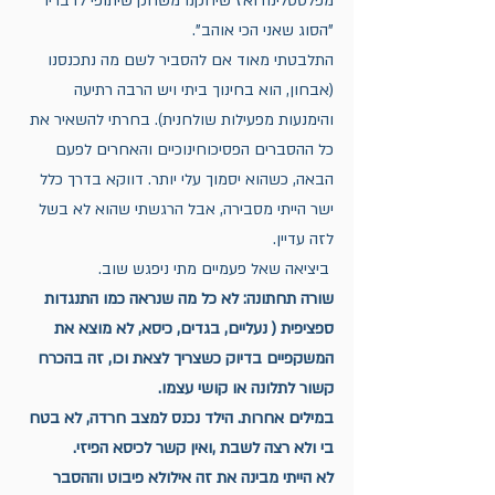
מפלסטלינה ואז שיחקנו משחק שיתופי לדבריו 
"הסוג שאני הכי אוהב". 
התלבטתי מאוד אם להסביר לשם מה נתכנסנו 
(אבחון, הוא בחינוך ביתי ויש הרבה רתיעה 
והימנעות מפעילות שולחנית). בחרתי להשאיר את 
כל ההסברים הפסיכוחינוכיים והאחרים לפעם 
הבאה, כשהוא יסמוך עלי יותר. דווקא בדרך כלל 
ישר הייתי מסבירה, אבל הרגשתי שהוא לא בשל 
לזה עדיין.
 ביציאה שאל פעמיים מתי ניפגש שוב. 
שורה תחתונה: לא כל מה שנראה כמו התנגדות 
ספציפית ( נעליים, בגדים, כיסא, לא מוצא את 
המשקפיים בדיוק כשצריך לצאת וכו, זה בהכרח 
קשור לתלונה או קושי עצמו. 
במילים אחרות. הילד נכנס למצב חרדה, לא בטח 
בי ולא רצה לשבת ,ואין קשר לכיסא הפיזי.
לא הייתי מבינה את זה אילולא פיבוט וההסבר 