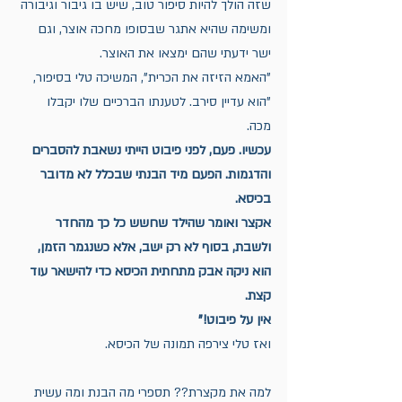
שזה הולך להיות סיפור טוב, שיש בו גיבור וגיבורה 
ומשימה שהיא אתגר שבסופו מחכה אוצר, וגם 
ישר ידעתי שהם ימצאו את האוצר.
"האמא הזיזה את הכרית", המשיכה טלי בסיפור, 
"הוא עדיין סירב. לטענתו הברכיים שלו יקבלו 
מכה. 
עכשיו. פעם, לפני פיבוט הייתי נשאבת להסברים 
והדגמות. הפעם מיד הבנתי שבכלל לא מדובר 
בכיסא. 
אקצר ואומר שהילד שחשש כל כך מהחדר 
ולשבת, בסוף לא רק ישב, אלא כשנגמר הזמן, 
הוא ניקה אבק מתחתית הכיסא כדי להישאר עוד 
קצת. 
אין על פיבוט!"
ואז טלי צירפה תמונה של הכיסא. 
למה את מקצרת?? תספרי מה הבנת ומה עשית 