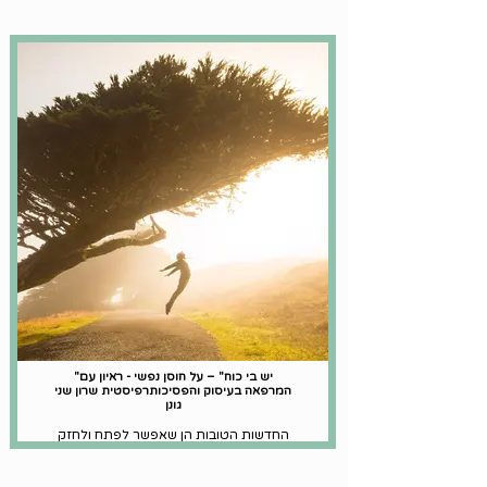
ולמידת הגישה ניתן להירשם לקורס הבסיס
וכן לקורס הדיגיטלי המלא שייצא בקרוב
קריאה נעימה
"יש בי כוח" – על חוסן נפשי - ראיון עם
המרפאה בעיסוק והפסיכותרפיסטית שרון שני
גונן
החדשות הטובות הן שאפשר לפתח ולחזק
את רכיבי החוסן הנפשי! אין הסכמה גורפת
בשאלה מהם בדיוק הרכיבים הללו, אך ישנה
הסכמה על כמה רכיבים בולטים: תקוותיות,