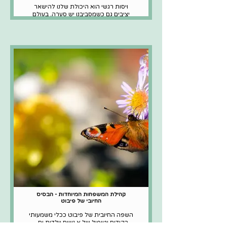
ויסות רגשי הוא היכולת שלנו להישאר
יציבים גם כשמסביבנו יש סערה. בעולם
רבוי משימות ולחצים, קל מאוד לצאת
מאיזון רגשי. בטח אם בבסיס שלנו יש
רגישות גבוהה.
כל דבר שיכול לעודד ולחזק את יכולת
הוויסות שלנו הוא מבורך, ובגדים יכולים
לעשות את זה!
ד"ר טלי סטולובי משוחחת עם שרון שני
גונן, מרפאה בעיסוק ומייסדת pivot.
בעבודתה שרון מסייעת לאנשים לחיות
חיים של רווחה נפשית. שיחה על
קולקציית קפסולה בארון הבגדים, אבל
לא כזו שמורכבת מבגדי מעצבים אלא כזו
שמורכבת מבגדים של עידוד.
קהילת המשפחות המיוחדות - הבסיס
החיובי של פיבוט
השפה החיובית של פיבוט ככלי משמעותי
בקידום וטיפול של א.נשים וילדות.ים -