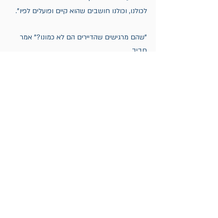
לכולנו, וכולנו חושבים שהוא קיים ופועלים לפיו". 
"שהם מרגישים שהדיירים הם לא כמונו?" אמר 
חביב, 
"שהם לא בני אדם שצריך להתחשב בהם?" 
אמרתי. 
"כשתחקרנו את האירוע אחר כך ודיברנו עם דור, 
הוא אמר לנו שהוא נורא רצה קולה" אמרה רחלי. 
"ואמא שלו סיפרה שאחר כך, כשהגיע הביתה 
לסופשבוע, הוא אכל את כל המקרר, כל הסופ"ש" 
המשיכה רחלי בעצב. 
"תגידי" אמרתי לרחלי, "איפה מתן נשך את 