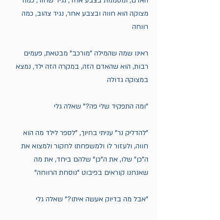
האדם, ומסמנות בצבע אחד, נגיד שחור, כמה 
מצוקה הוא חווה ובצבע אחר, נגיד צהוב, כמה 
רווחה
ראינו שמה שהמילה "מורכב" מבטאת, פעמים 
רבות, הוא שהאדם הזה, במקרה הזה ילד, נמצא 
במצוקה גדולה
"ומה התפקיד שלי פה?" שאלה גלי
"להדליק נר" עניתי בחיוך, "לספר לילד מה הוא 
חווה, ולעזור לו ולמשפחתו לחקור ולמצוא את 
ה"כן" שלו, את ה"כן" שלהם ביחד, את מה 
שאנחנו קוראים בפיבוט "נוסחת הרווחה"
"אבל מה בדיוק אעשה איתו?" שאלה גלי