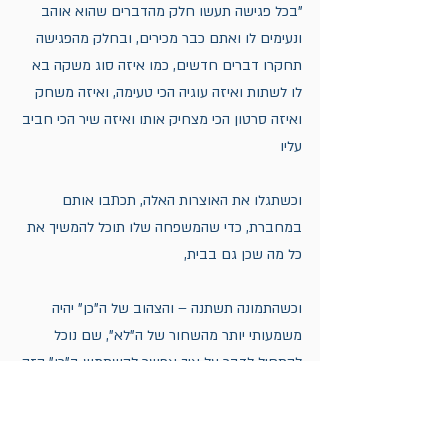
"בכל פגישה תעשו חלק מהדברים שהוא אוהב 
ונעימים לו ואתם כבר מכירים, ובחלק מהפגישה 
תחקרו דברים חדשים, כמו איזה סוג משקה בא 
לו לשתות ואיזה עוגיה הכי טעימה, ואיזה משחק 
ואיזה סרטון הכי מצחיק אותו ואיזה שיר הכי חביב 
עליו
וכשתגלו את האוצרות האלה, תכתבו אותם 
במחברת, כדי שהמשפחה שלו תוכל להמשיך את 
כל מה שכן גם בבית,
וכשהתמונה תשתנה – והצהוב של ה"כן" יהיה 
משמעותי יותר מהשחור של ה"לא", שם נוכל 
להתחיל לדבר על איך אפשר להשתמש ב"כן" הזה 
כדי שיהיה נכס בחייו של הילד
"מעט מן האור דוחה הרבה מן החושך" (חובת 