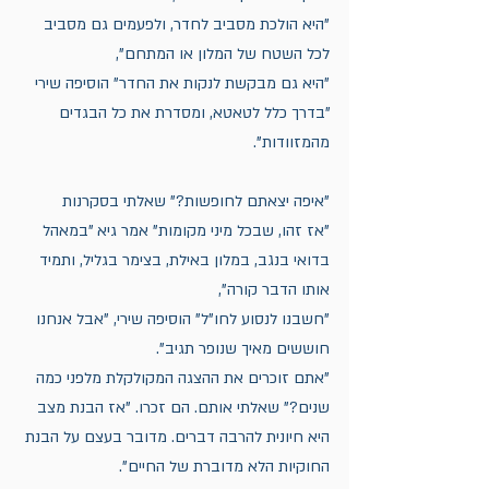
"היא הולכת מסביב לחדר, ולפעמים גם מסביב 
לכל השטח של המלון או המתחם",
"היא גם מבקשת לנקות את החדר" הוסיפה שירי 
"בדרך כלל לטאטא, ומסדרת את כל הבגדים 
מהמזוודות".
"איפה יצאתם לחופשות?" שאלתי בסקרנות
"אז זהו, שבכל מיני מקומות" אמר גיא "במאהל 
בדואי בנגב, במלון באילת, בצימר בגליל, ותמיד 
אותו הדבר קורה",
"חשבנו לנסוע לחו"ל" הוסיפה שירי, "אבל אנחנו 
חוששים מאיך שנופר תגיב".
"אתם זוכרים את ההצגה המקולקלת מלפני כמה 
שנים?" שאלתי אותם. הם זכרו. "אז הבנת מצב 
היא חיונית להרבה דברים. מדובר בעצם על הבנת 
החוקיות הלא מדוברת של החיים".