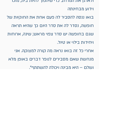
ולארגן את המרחב כדי שיהפוך להיות בית, מוכר 
וידוע מבחינתה
בואו ננסה להסביר לה פעם אחת את החוקיות של 
חופשה, נסדר לה את סדר היום כך שהיא תראה 
שגם בחופשה יש סדר צפוי מראש; שינה, ארוחות 
ויחידות בילוי או טיול.
אחרי כל זה בואו נראה מה קורה למצוקה. אני 
מנחשת שאם מסבירים לנופר דברים באופן מלא 
ושלם – היא מבינה ויכולה להשתתף".
כמה שבועות לאחר ההסבר המשפחה יצאה 
לחופשה ונופר השתתפה בשמחה ובכלל בלי 
מצוקה. היא החזיקה את התוכנית שהכנו ביחד 
והיה ברור שברגע שהבינה את המצב – יכלה 
להשתתף ולשמוח בו.
מאז עברו הרבה שנים,
את התובנות שרכשתי עם נופר ומשפחתה 